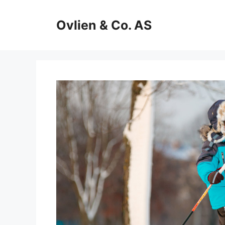
Hopp
til
Ovlien & Co. AS
innhold