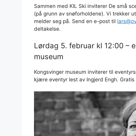
Sammen med KIL Ski inviterer De små scen
(på grunn av snøforholdene). Vi trekker ut
melder seg på. Send en e-post til
lars@ov
deltakelse.
Lørdag 5. februar kl 12:00 –
museum
Kongsvinger museum inviterer til eventyr
kjære eventyr lest av Ingjerd Engh. Grati