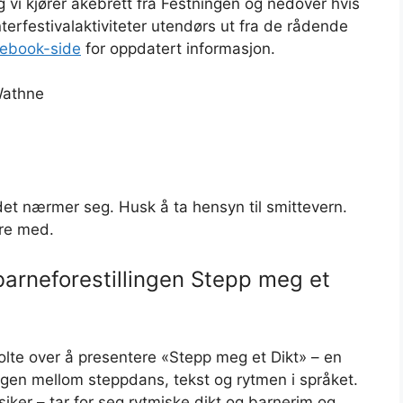
 vi kjører akebrett fra Festningen og nedover hvis
interfestivalaktiviteter utendørs ut fra de rådende
cebook-side
for oppdatert informasjon.
 Wathne
det nærmer seg. Husk å ta hensyn til smittevern.
re med.
barneforestillingen Stepp meg et
olte over å presentere «Stepp meg et Dikt» – en
n mellom steppdans, tekst og rytmen i språket.
ker – tar for seg rytmiske dikt og barnerim og