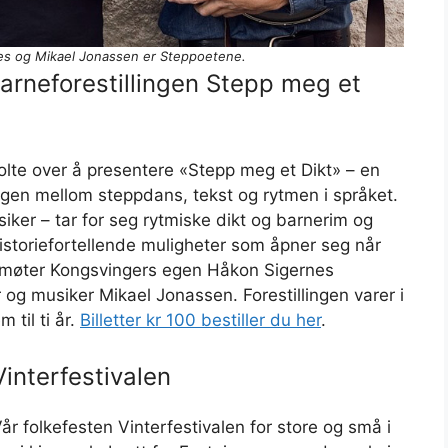
es og Mikael Jonassen er Steppoetene.
barneforestillingen Stepp meg et
olte over å presentere «Stepp meg et Dikt» – en
n mellom steppdans, tekst og rytmen i språket.
ker – tar for seg rytmiske dikt og barnerim og
historiefortellende muligheter som åpner seg når
møter Kongsvingers egen Håkon Sigernes
g musiker Mikael Jonassen. Forestillingen varer i
 til ti år.
Billetter kr 100 bestiller du her
.
Vinterfestivalen
r folkefesten Vinterfestivalen for store og små i