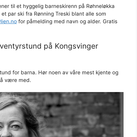
er til et hyggelig barneskirenn på Røhneløkka
 et par ski fra Rønning Treski blant alle som
lien.no
for påmelding med navn og alder. Gratis
 eventyrstund på Kongsvinger
stund for barna. Hør noen av våre mest kjente og
s å være med.