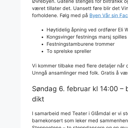
Øvrebyen. Gatene stenges for biltrafikk og
været tillater det. Uansett føre blir det V
forholdene. Følg med på
Byen Vår sin Fa
Høytidelig åpning ved ordfører Eli
Kongsvinger festnings marsj spilles
Festningstamburene trommer
To sprelske spreller
Vi kommer tilbake med flere detaljer når 
Unngå ansamlinger med folk. Gratis å væ
Søndag 6. februar kl 14:00 – 
dikt
I samarbeid med Teater i Glåmdal er vi st
barnekonsert som leker med sammenhenge
Steppoetene – to steppdansere og en musi