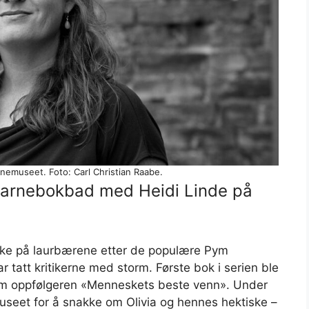
nnemuseet. Foto: Carl Christian Raabe.
 barnebokbad med Heidi Linde på
 ikke på laurbærene etter de populære Pym
r tatt kritikerne med storm. Første bok i serien ble
kom oppfølgeren «Menneskets beste venn». Under
seet for å snakke om Olivia og hennes hektiske –